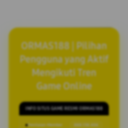
ORMAS188 | Pilihan
Pengguna yang Aktif
Mengikuti Tren
Game Online
INFO SITUS GAME RESMI ORMAS188
Penilaian Member
888.138.404