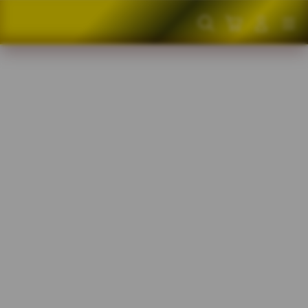
Skip
to
Cari
Troli
Login
Navigation
content