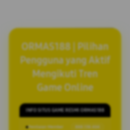
ORMAS188 | Pilihan
Pengguna yang Aktif
Mengikuti Tren
Game Online
INFO SITUS GAME RESMI ORMAS188
Penilaian Member
888.138.404