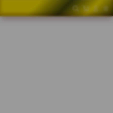
Skip
to
Cari
Troli
Login
Navigation
content