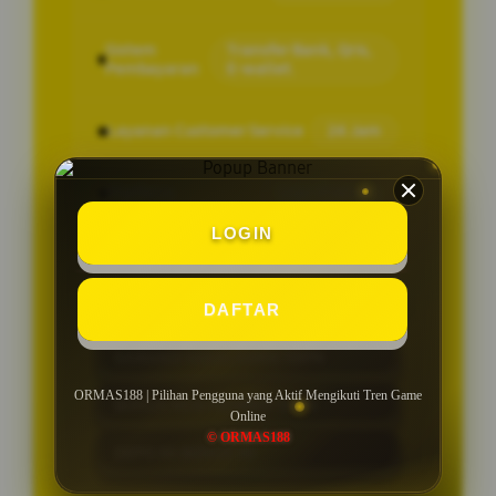
Sistem
Transfer Bank, Qris,
Pembayaran
E-wallet.
Layanan Customer Service
24 Jam
Platform
User-Friendly
LOGIN
PENAWARAN MENARIK
DAFTAR
GARANSI KEKALAHAN 100%
ORMAS188 | Pilihan Pengguna yang Aktif Mengikuti Tren Game
BONUS NEW MEMBER 100%
Online
© ORMAS188
DEPO 50 BONUS 50